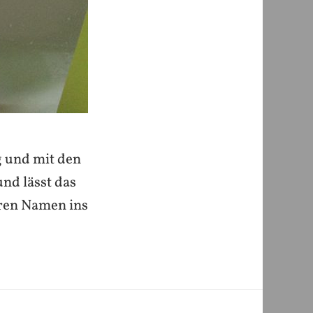
g und mit den
nd lässt das
hren Namen ins