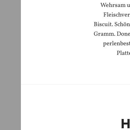
Wehrsam un
Fleischve
Biscuit. Schö
Gramm. Donezk
perlenbest
Plat
H