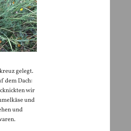
kreuz gelegt.
uf dem Dach:
cknickten wir
ümmelkäse und
sehen und
waren.