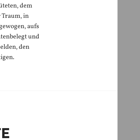
üteten, dem
 Traum, in
sgewogen, aufs
ntenbelegt und
Helden, den
igen.
TE