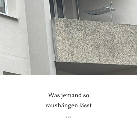
Was jemand so
raushängen lässt
…