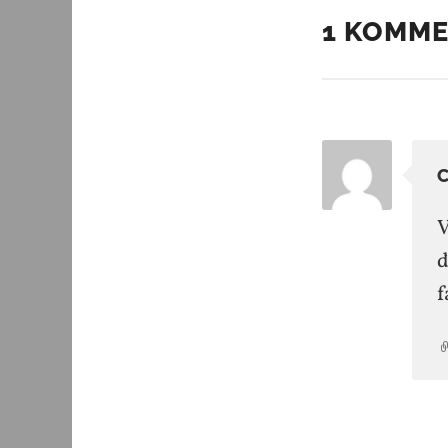
1 KOMM
C
V
d
f