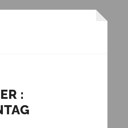
 : D
TAG