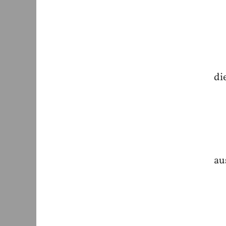
di
au