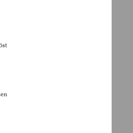
öst
sen