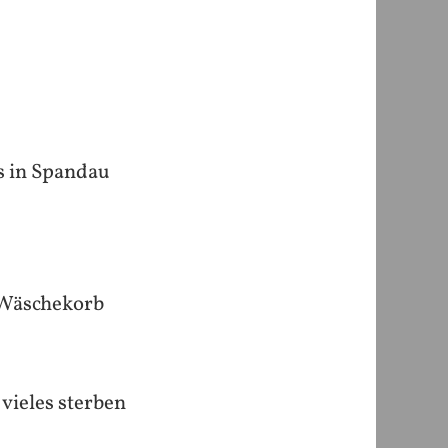
s in Spandau
n Wäschekorb
vieles sterben