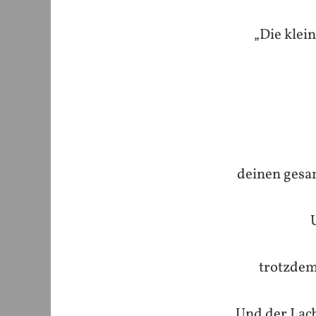
„Die klei
deinen gesam
trotzdem
Und der Lach