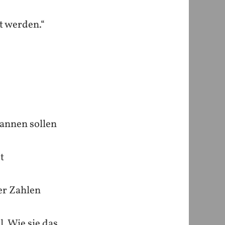
t werden.“
cannen sollen
t
er Zahlen
. Wie sie das