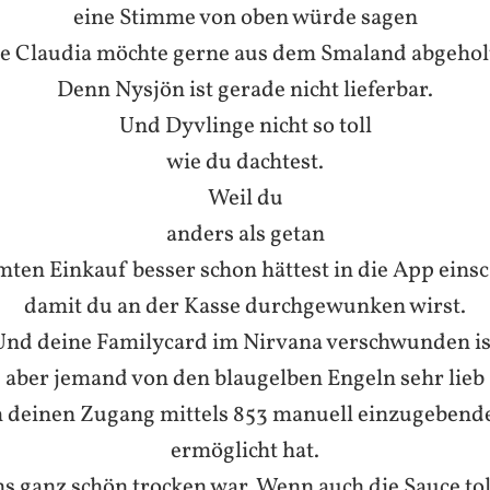
eine Stimme von oben würde sagen
ne Claudia möchte gerne aus dem Smaland abgehol
Denn Nysjön ist gerade nicht lieferbar.
Und Dyvlinge nicht so toll
wie du dachtest.
Weil du
anders als getan
ten Einkauf besser schon hättest in die App eins
damit du an der Kasse durchgewunken wirst.
Und deine Familycard im Nirvana verschwunden is
aber jemand von den blaugelben Engeln sehr lieb
 deinen Zugang mittels 853 manuell einzugebend
ermöglicht hat.
s ganz schön trocken war. Wenn auch die Sauce toll