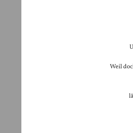
U
Weil doc
l