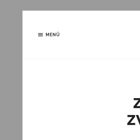
MENÜ
Z