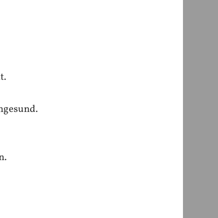
t.
ungesund.
n.