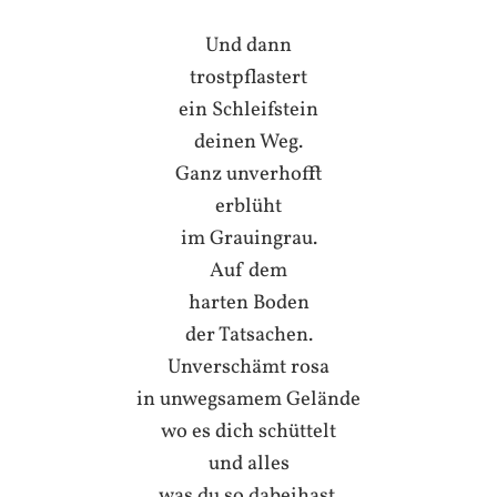
Und dann
trostpflastert
ein Schleifstein
deinen Weg.
Ganz unverhofft
erblüht
im Grauingrau.
Auf dem
harten Boden
der Tatsachen.
Unverschämt rosa
in unwegsamem Gelände
wo es dich schüttelt
und alles
was du so dabeihast.